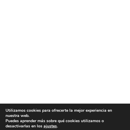
Menú principal
Portada
¿Quiénes somos?
Tienda
Noticias
Contacta
Horario
De 6:00 a 14.00
De lunes a viernes
Utilizamos cookies para ofrecerte la mejor experiencia en
nuestra web.
Puedes aprender más sobre qué cookies utilizamos o
© 2026 Perfiles de Cieza. Todos los derechos reservados.
desactivarlas en los
ajustes
.